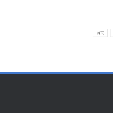
...
阅读量：5773
首页