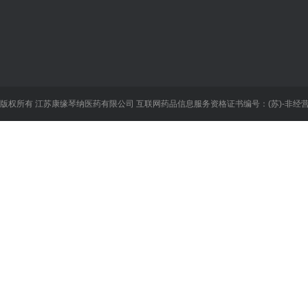
关于我们
业务系统
新闻中心
企
关于我们
供应商数据
新闻资讯
员工
组织机构
集团OA
康缘资讯
文化
企业故事
下载中心
企业新闻
版权所有 江苏康缘琴纳医药有限公司
互联网药品信息服务资格证书编号：(苏)-非经营性-
荣誉资质